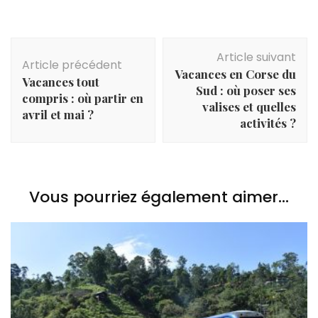
Navigation
Article suivant
d'article
Article précédent
Vacances en Corse du
Vacances tout
Sud : où poser ses
compris : où partir en
valises et quelles
avril et mai ?
activités ?
Vous pourriez également aimer...