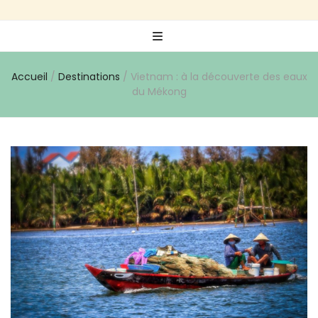
Accueil
/
Destinations
/
Vietnam : à la découverte des eaux
du Mékong